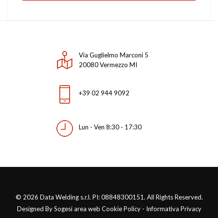
Deltaweld 350
Auto-Continuum™ 350
Via Guglielmo Marconi 5
D. 650 ArcReach® System
20080 Vermezzo MI
ST 24
+39 02 944 9092
Dimension 650
Continuum Systems
Lun - Ven 8:30 - 17:30
DIMENSION 452
ST 44
© 2026 Data Welding s.r.l. PI: 08848300151. All Rights Reserved.
MigMatic 260i/320i
Designed By Sogesi area web Cookie Policy - Informativa Privacy