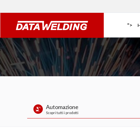
">
">
Automazione
Scopri tutti i prodotti