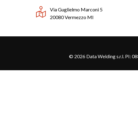
Via Guglielmo Marconi 5
Automazione
20080 Vermezzo MI
© 2026 Data Welding s.r.l. PI: 0